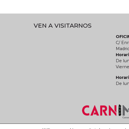
VEN A VISITARNOS
OFIC
C/ Enr
Madri
Horari
De lun
Vierne
Horar
De lun
Términos y condiciones legales
Política de