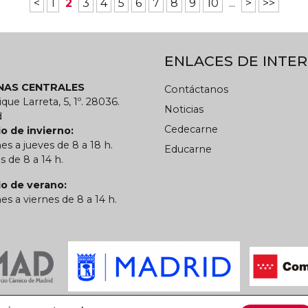
<
1
2
3
4
5
6
7
8
9
10
...
>
>>
ENLACES DE INTER
INAS CENTRALES
Contáctanos
ique Larreta, 5, 1º. 28036.
Noticias
d
Cedecarne
o de invierno:
es a jueves de 8 a 18 h.
Educarne
s de 8 a 14 h.
io de verano:
es a viernes de 8 a 14 h.
 privacidad
Política de cookies
CARN