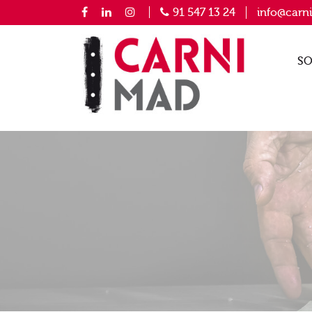
91 547 13 24
info@carn
SO