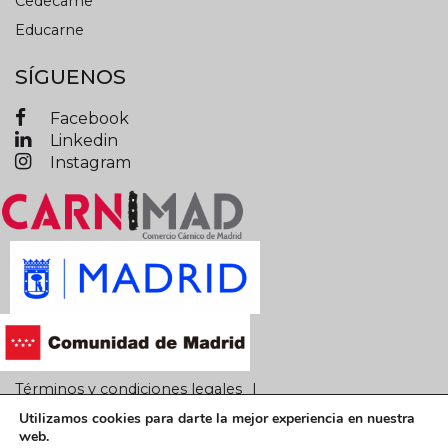
Cedecarne
Educarne
SÍGUENOS
Facebook
Linkedin
Instagram
Términos y condiciones legales
Utilizamos cookies para darte la mejor experiencia en nuestra
Política de privacidad
Política de cookies
web.