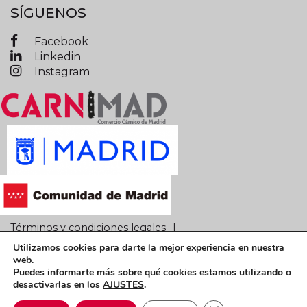
SÍGUENOS
Facebook
Linkedin
Instagram
Términos y condiciones legales
Utilizamos cookies para darte la mejor experiencia en nuestra
Política de privacidad
Política de cookies
web.
Puedes informarte más sobre qué cookies estamos utilizando o
CARNIMAD © 2019 Todos los derechos reservados
desactivarlas en los
AJUSTES
.