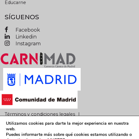
Educarne
SÍGUENOS
Facebook
Linkedin
Instagram
Términos y condiciones legales
Utilizamos cookies para darte la mejor experiencia en nuestra
Política de privacidad
Política de cookies
web.
Puedes informarte más sobre qué cookies estamos utilizando o
CARNIMAD © 2019 Todos los derechos reservados