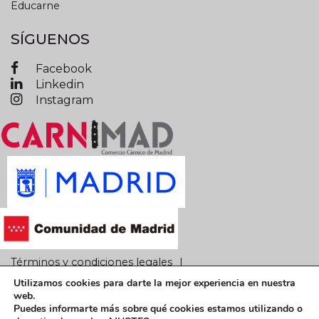
Educarne
SÍGUENOS
Facebook
Linkedin
Instagram
Términos y condiciones legales
Utilizamos cookies para darte la mejor experiencia en nuestra
Política de privacidad
Política de cookies
web.
Puedes informarte más sobre qué cookies estamos utilizando o
CARNIMAD © 2019 Todos los derechos reservados