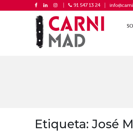
91 547 13 24
info@carn
SO
Etiqueta:
José M