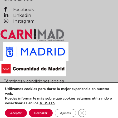
Facebook
Linkedin
Instagram
Términos y condiciones legales
Utilizamos cookies para darte la mejor experiencia en nuestra
Política de privacidad
Política de cookies
web.
Puedes informarte más sobre qué cookies estamos utilizando o
CARNIMAD © 2019 Todos los derechos reservados
desactivarlas en los
AJUSTES
.
Cerrar el banner de 
Aceptar
Rechazar
Ajustes