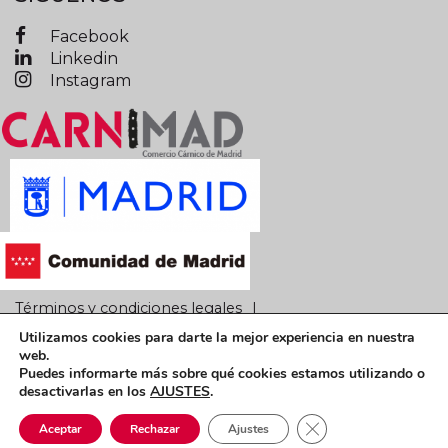
Facebook
Linkedin
Instagram
Términos y condiciones legales
Utilizamos cookies para darte la mejor experiencia en nuestra
Política de privacidad
Política de cookies
web.
Puedes informarte más sobre qué cookies estamos utilizando o
CARNIMAD © 2019 Todos los derechos reservados
desactivarlas en los
AJUSTES
.
Cerrar el banner de 
Aceptar
Rechazar
Ajustes