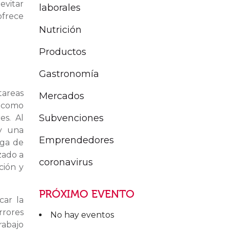
evitar
laborales
ofrece
Nutrición
Productos
Gastronomía
tareas
Mercados
, como
Subvenciones
es. Al
 y una
Emprendedores
rga de
zado a
coronavirus
ción y
PRÓXIMO EVENTO
car la
rrores
No hay eventos
rabajo