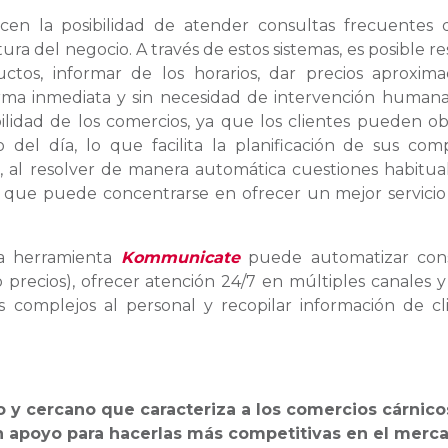
recen la posibilidad de atender consultas frecuentes 
tura del negocio. A través de estos sistemas, es posible re
ctos, informar de los horarios, dar precios aproxim
ma inmediata y sin necesidad de intervención humana
bilidad de los comercios, ya que los clientes pueden o
del día, lo que facilita la planificación de sus com
, al resolver de manera automática cuestiones habitual
, que puede concentrarse en ofrecer un mejor servicio
la herramienta
Kommunicate
puede automatizar cons
 precios), ofrecer atención 24/7 en múltiples canales y
ás complejos al personal y recopilar información de cl
 y cercano que caracteriza a los comercios cárnicos
 un apoyo para hacerlas más competitivas en el merc