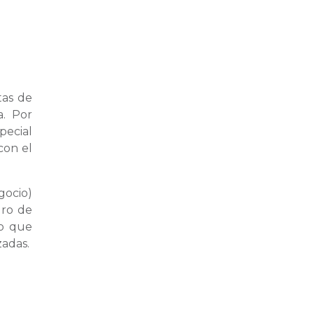
tas de
a. Por
pecial
con el
gocio)
uro de
lo que
zadas.