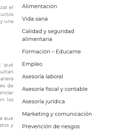
Alimentación
zar el
ductos
Vida sana
 y una
Calidad y seguridad
alimentaria
Formación – Educarne
Empleo
s: qué
sultan
Asesoría laboral
manera
res de
Asesoría fiscal y contable
enciar
en los
Asesoría jurídica
Marketing y comunicación
ta que
stos y
Prevención de riesgos