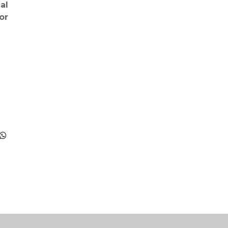
al
or