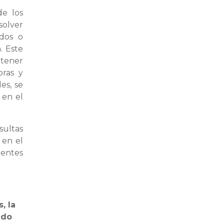
de los
solver
ados o
. Este
btener
pras y
es, se
 en el
ultas
 en el
ientes
, la
ado