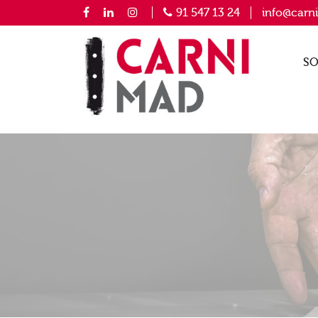
91 547 13 24
info@carn
SO