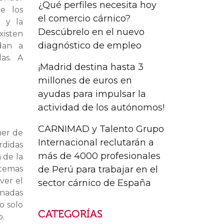
¿Qué perfiles necesita hoy
e los
el comercio cárnico?
 y la
Descúbrelo en el nuevo
isten
diagnóstico de empleo
dan a
das. A
¡Madrid destina hasta 3
millones de euros en
ayudas para impulsar la
actividad de los autónomos!
CARNIMAD y Talento Grupo
ner de
Internacional reclutarán a
rdidas
más de 4000 profesionales
 de la
de Perú para trabajar en el
stemas
ver el
sector cárnico de España
inadas
o solo
CATEGORÍAS
o.