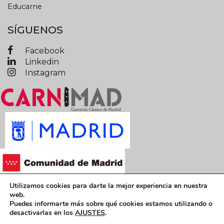
Educarne
SÍGUENOS
Facebook
Linkedin
Instagram
Utilizamos cookies para darte la mejor experiencia en nuestra
Términos y condiciones legales
web.
Puedes informarte más sobre qué cookies estamos utilizando o
Política de privacidad
Política de cookies
desactivarlas en los
AJUSTES
.
CARNIMAD © 2019 Todos los derechos reservados