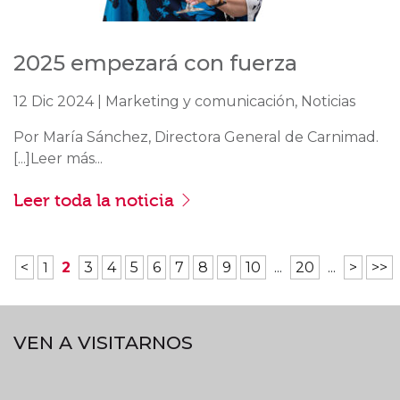
2025 empezará con fuerza
12 Dic 2024 | Marketing y comunicación, Noticias
Por María Sánchez, Directora General de Carnimad.
[...]Leer más...
Leer toda la noticia
<
1
2
3
4
5
6
7
8
9
10
...
20
...
>
>>
VEN A VISITARNOS