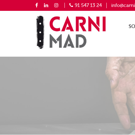
91 547 13 24
info@carn
SO