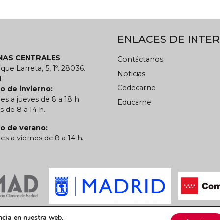
ENLACES DE INTER
INAS CENTRALES
Contáctanos
ique Larreta, 5, 1º. 28036.
Noticias
d
Cedecarne
o de invierno:
es a jueves de 8 a 18 h.
Educarne
s de 8 a 14 h.
io de verano:
es a viernes de 8 a 14 h.
 privacidad
Política de cookies
CARN
ncia en nuestra web.