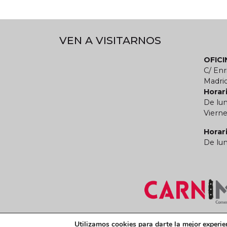
VEN A VISITARNOS
OFIC
C/ Enr
Madri
Horari
De lun
Vierne
Horar
De lun
Términos y condiciones legales
Política de
Utilizamos cookies para darte la mejor experie