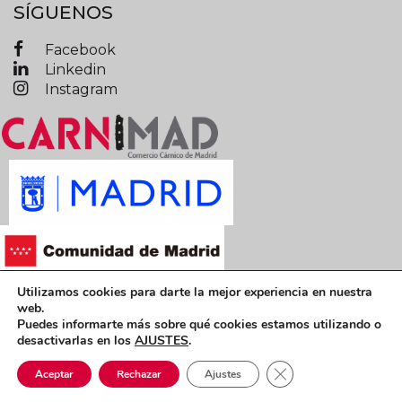
SÍGUENOS
Facebook
Linkedin
Instagram
Utilizamos cookies para darte la mejor experiencia en nuestra
Términos y condiciones legales
web.
Puedes informarte más sobre qué cookies estamos utilizando o
Política de privacidad
Política de cookies
desactivarlas en los
AJUSTES
.
CARNIMAD © 2019 Todos los derechos reservados
Cerrar el banner de 
Aceptar
Rechazar
Ajustes