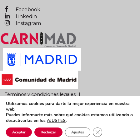
Facebook
Linkedin
Instagram
Términos y condiciones legales
Utilizamos cookies para darte la mejor experiencia en nuestra
Política de privacidad
Política de cookies
web.
Puedes informarte más sobre qué cookies estamos utilizando o
CARNIMAD © 2019 Todos los derechos reservados
desactivarlas en los
AJUSTES
.
Cerrar el banner de 
Aceptar
Rechazar
Ajustes