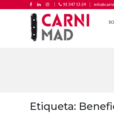
91 547 13 24
info@carn
SO
Etiqueta:
Benefi