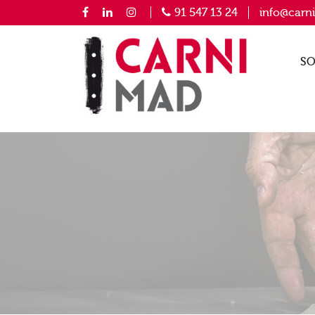
91 547 13 24
info@carn
SO