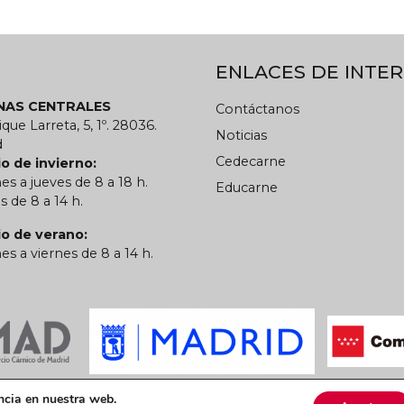
ENLACES DE INTER
INAS CENTRALES
Contáctanos
ique Larreta, 5, 1º. 28036.
Noticias
d
Cedecarne
o de invierno:
es a jueves de 8 a 18 h.
Educarne
s de 8 a 14 h.
io de verano:
es a viernes de 8 a 14 h.
 privacidad
Política de cookies
CARN
ncia en nuestra web.