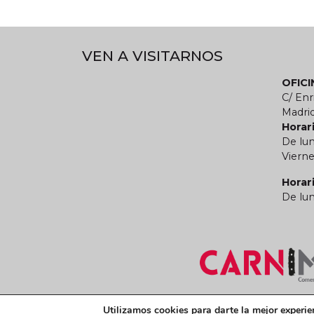
VEN A VISITARNOS
OFIC
C/ Enr
Madri
Horari
De lun
Vierne
Horar
De lun
Términos y condiciones legales
Política de
Utilizamos cookies para darte la mejor experie