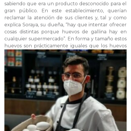
sabiendo que era un producto desconocido para el
gran público. En este establecimiento, querían
reclamar la atención de sus clientes y, tal y como
explica Soraya, su dueña, “hay que intentar ofrecer
cosas distintas porque huevos de gallina hay en
cualquier supermercado”. En forma y tamaño estos
huevos son prácticamente i
guales que los huevos