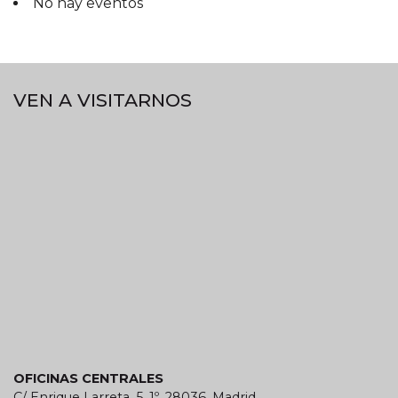
No hay eventos
VEN A VISITARNOS
OFICINAS CENTRALES
C/ Enrique Larreta, 5, 1º. 28036. Madrid