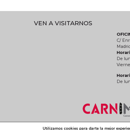
VEN A VISITARNOS
OFIC
C/ Enr
Madri
Horari
De lun
Vierne
Horar
De lun
Términos y condiciones legales
Política de
Utilizamos cookies para darte la mejor experie