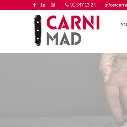
91 547 13 24
info@carn
SO