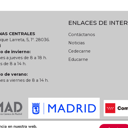
ENLACES DE INTER
INAS CENTRALES
Contáctanos
ique Larreta, 5, 1º. 28036.
Noticias
d
Cedecarne
o de invierno:
es a jueves de 8 a 18 h.
Educarne
s de 8 a 14 h.
io de verano:
es a viernes de 8 a 14 h.
 privacidad
Política de cookies
CARN
ncia en nuestra web.