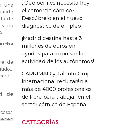
¿Qué perfiles necesita hoy
ar una
el comercio cárnico?
Cuando
Descúbrelo en el nuevo
ndo de
diagnóstico de empleo
ios no
e.
¡Madrid destina hasta 3
 mucha
millones de euros en
ayudas para impulsar la
actividad de los autónomos!
ie de
utido…
CARNIMAD y Talento Grupo
echo”.
Internacional reclutarán a
más de 4000 profesionales
il de
de Perú para trabajar en el
sector cárnico de España
cosas,
tienen
CATEGORÍAS