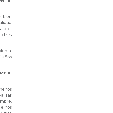
en el
r bien
alidad
ara el
o tres
blema.
5 años
er al
 menos
alizar
empre,
ue nos