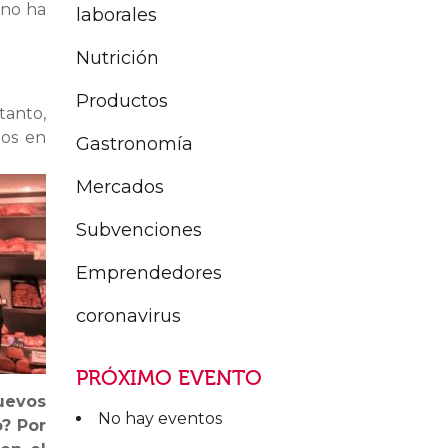
 no ha
laborales
Nutrición
Productos
tanto,
dos en
Gastronomía
Mercados
Subvenciones
Emprendedores
coronavirus
PRÓXIMO EVENTO
uevos
No hay eventos
o? Por