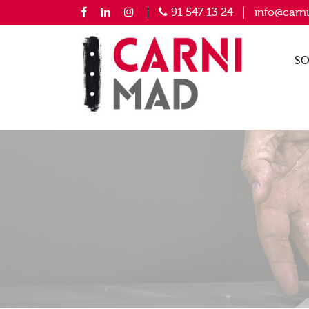
91 547 13 24
info@carn
SO