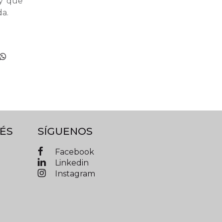
 y que
da.
ÉS
SÍGUENOS
Facebook
Linkedin
Instagram