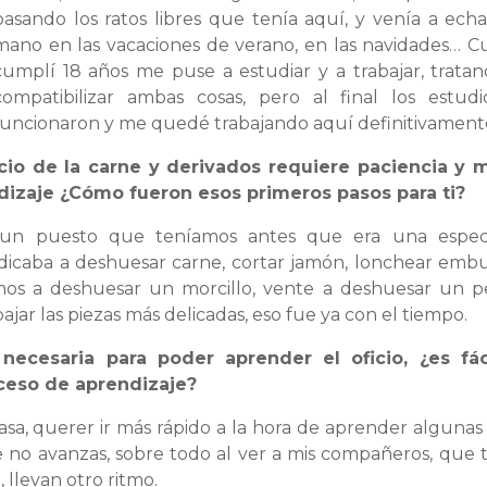
pasando los ratos libres que tenía aquí, y venía a ech
mano en las vacaciones de verano, en las navidades… 
cumplí 18 años me puse a estudiar y a trabajar, trata
compatibilizar ambas cosas, pero al final los estud
funcionaron y me quedé trabajando aquí definitivament
cio de la carne y derivados requiere paciencia y
dizaje ¿Cómo fueron esos primeros pasos para ti?
un puesto que teníamos antes que era una espec
dedicaba a deshuesar carne, cortar jamón, lonchear emb
os a deshuesar un morcillo, vente a deshuesar un p
ajar las piezas más delicadas, eso fue ya con el tiempo.
necesaria para poder aprender el oficio, ¿es fác
oceso de aprendizaje?
asa, querer ir más rápido a la hora de aprender algunas 
e no avanzas, sobre todo al ver a mis compañeros, que 
llevan otro ritmo.