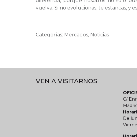
diferencia, porque nosotros no solo b
vuelva. Si no evolucionas, te estancas, y es
Categorías: Mercados, Noticias
VEN A VISITARNOS
OFIC
C/ Enr
Madri
Horari
De lun
Vierne
Horar