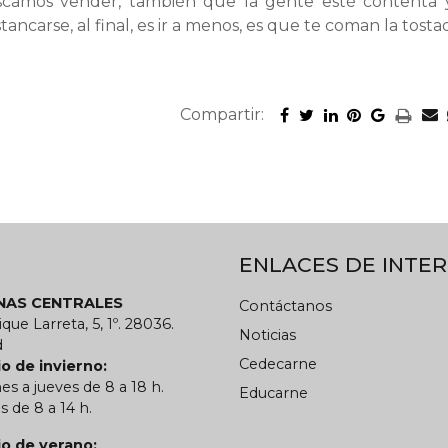
uscamos vender, también que la gente esté contenta
tancarse, al final, es ir a menos, es que te coman la tosta
Compartir:
ENLACES DE INTER
INAS CENTRALES
Contáctanos
ique Larreta, 5, 1º. 28036.
Noticias
d
Cedecarne
o de invierno:
es a jueves de 8 a 18 h.
Educarne
s de 8 a 14 h.
io de verano: