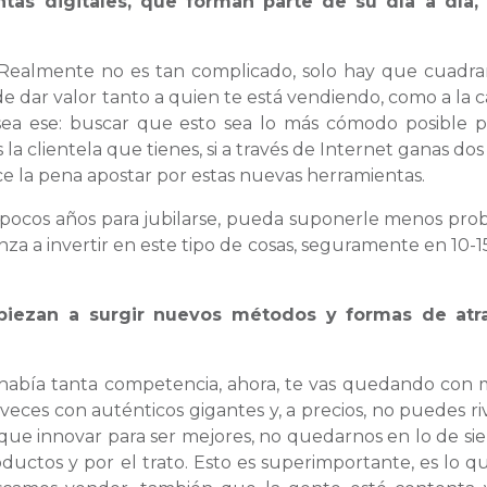
tas digitales, que forman parte de su día a día, 
. Realmente no es tan complicado, solo hay que cuadra
e dar valor tanto a quien te está vendiendo, como a la c
ea ese: buscar que esto sea lo más cómodo posible p
 clientela que tienes, si a través de Internet ganas dos 
ce la pena apostar por estas nuevas herramientas.
 pocos años para jubilarse, pueda suponerle menos pro
za a invertir en este tipo de cosas, seguramente en 10-1
iezan a surgir nuevos métodos y formas de atra
había tanta competencia, ahora, te vas quedando con
es con auténticos gigantes y, a precios, no puedes riv
s que innovar para ser mejores, no quedarnos en lo de si
oductos y por el trato. Esto es superimportante, es lo q