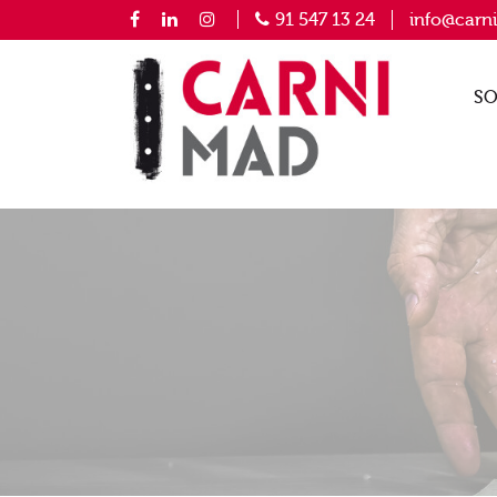
91 547 13 24
info@carn
SO