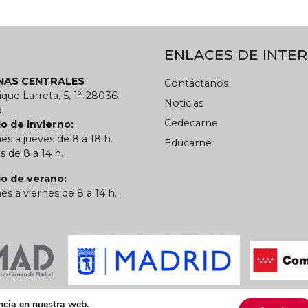
ENLACES DE INTER
INAS CENTRALES
Contáctanos
ique Larreta, 5, 1º. 28036.
Noticias
d
Cedecarne
o de invierno:
es a jueves de 8 a 18 h.
Educarne
s de 8 a 14 h.
io de verano:
es a viernes de 8 a 14 h.
 privacidad
Política de cookies
CARN
ncia en nuestra web.