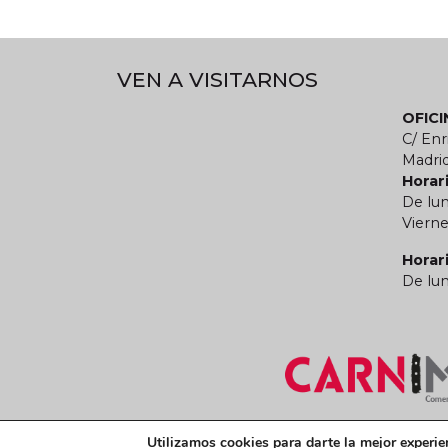
VEN A VISITARNOS
OFIC
C/ Enr
Madri
Horari
De lun
Vierne
Horar
De lun
Términos y condiciones legales
Política de
Utilizamos cookies para darte la mejor experie