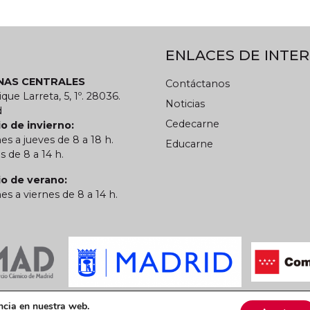
ENLACES DE INTER
INAS CENTRALES
Contáctanos
ique Larreta, 5, 1º. 28036.
Noticias
d
Cedecarne
o de invierno:
es a jueves de 8 a 18 h.
Educarne
s de 8 a 14 h.
io de verano:
es a viernes de 8 a 14 h.
 privacidad
Política de cookies
CARN
ncia en nuestra web.