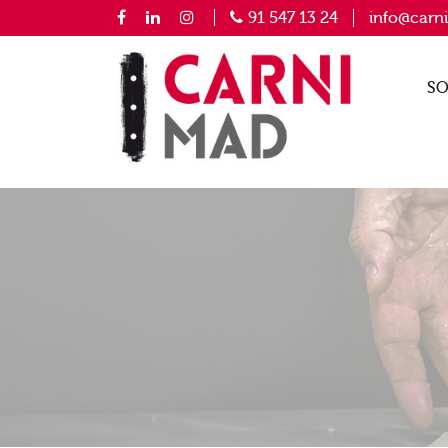
91 547 13 24
info@carn
SO