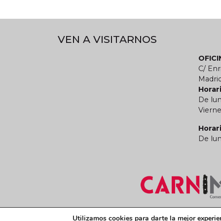
VEN A VISITARNOS
OFIC
C/ Enr
Madri
Horari
De lun
Vierne
Horar
De lun
Términos y condiciones legales
Política de
Utilizamos cookies para darte la mejor experie