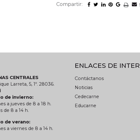
Compartir:
ENLACES DE INTER
INAS CENTRALES
Contáctanos
ique Larreta, 5, 1º. 28036.
Noticias
d
Cedecarne
o de invierno:
es a jueves de 8 a 18 h.
Educarne
s de 8 a 14 h.
io de verano:
es a viernes de 8 a 14 h.