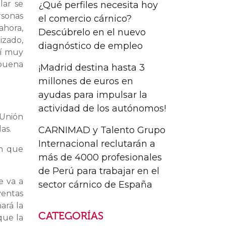
lar se
¿Qué perfiles necesita hoy
sonas
el comercio cárnico?
ahora,
Descúbrelo en el nuevo
izado,
diagnóstico de empleo
sí muy
 buena
¡Madrid destina hasta 3
millones de euros en
ayudas para impulsar la
actividad de los autónomos!
 Unión
as.
CARNIMAD y Talento Grupo
Internacional reclutarán a
ón que
más de 4000 profesionales
de Perú para trabajar en el
e va a
sector cárnico de España
ventas
ará la
CATEGORÍAS
que la