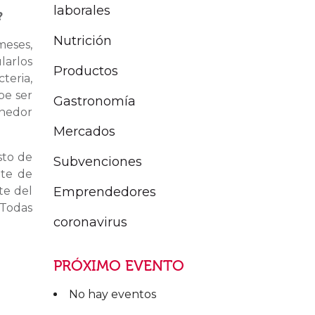
laborales
?
Nutrición
meses,
larlos
Productos
teria,
be ser
Gastronomía
enedor
Mercados
sto de
Subvenciones
nte de
Emprendedores
te del
 Todas
coronavirus
PRÓXIMO EVENTO
No hay eventos