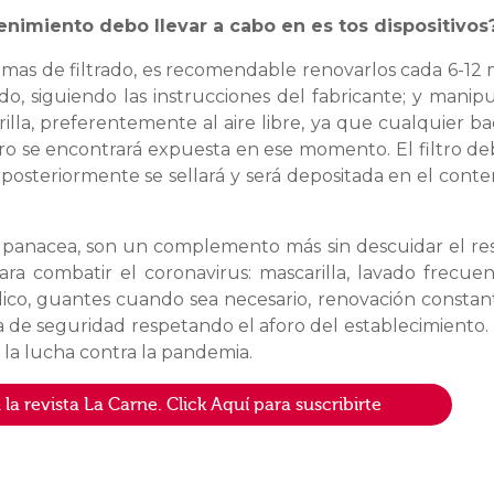
nimiento debo llevar a cabo en es tos dispositivos
mas de filtrado, es recomendable renovarlos cada 6-12 
, siguiendo las instrucciones del fabricante; y manipu
la, preferentemente al aire libre, ya que cualquier bac
ltro se encontrará expuesta en ese momento. El filtro de
posteriormente se sellará y será depositada en el cont
 panacea, son un complemento más sin descuidar el re
 combatir el coronavirus: mascarilla, lavado frecue
lico, guantes cuando sea necesario, renovación constan
cia de seguridad respetando el aforo del establecimiento.
la lucha contra la pandemia.
a revista La Carne. Click Aquí para suscribirte