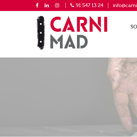
91 547 13 24
info@carn
SO