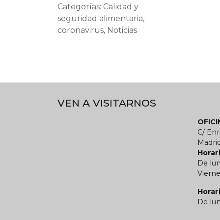
Categorías: Calidad y
seguridad alimentaria,
coronavirus, Noticias
VEN A VISITARNOS
OFIC
C/ Enr
Madri
Horari
De lun
Vierne
Horar
De lun