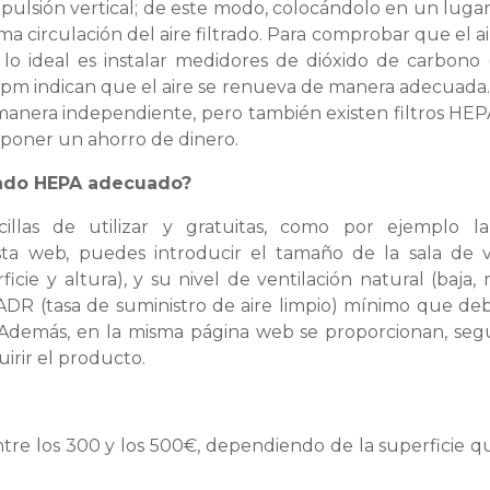
 expulsión vertical; de este modo, colocándolo en un lugar
a circulación del aire filtrado. Para comprobar que el ai
 lo ideal es instalar medidores de dióxido de carbono 
pm indican que el aire se renueva de manera adecuada.
anera independiente, pero también existen filtros HE
uponer un ahorro de dinero.
trado HEPA adecuado?
cillas de utilizar y gratuitas, como por ejemplo 
sta web, puedes introducir el tamaño de la sala de 
ficie y altura), y su nivel de ventilación natural (baja, 
CADR (tasa de suministro de aire limpio) mínimo que d
. Además, en la misma página web se proporcionan, seg
irir el producto.
tre los 300 y los 500€, dependiendo de la superficie q