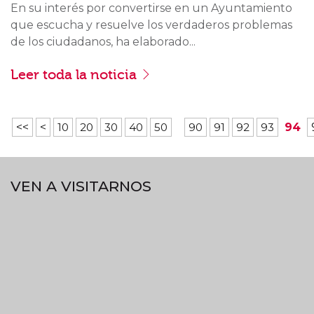
En su interés por convertirse en un Ayuntamiento
que escucha y resuelve los verdaderos problemas
de los ciudadanos, ha elaborado...
Leer toda la noticia
<<
<
10
20
30
40
50
90
91
92
93
94
VEN A VISITARNOS