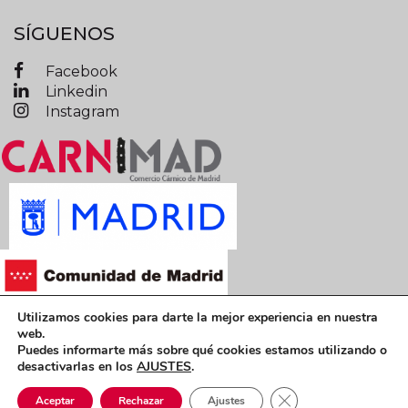
SÍGUENOS
Facebook
Linkedin
Instagram
Utilizamos cookies para darte la mejor experiencia en nuestra
Términos y condiciones legales
web.
Puedes informarte más sobre qué cookies estamos utilizando o
Política de privacidad
Política de cookies
desactivarlas en los
AJUSTES
.
CARNIMAD © 2019 Todos los derechos reservados
Cerrar el banner de 
Aceptar
Rechazar
Ajustes