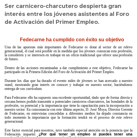
Ser carnicero-charcutero despierta gran
interés entre los jóvenes asistentes al Foro
de Activación del Primer Empleo.
Fedecarne ha cumplido con éxito su objetivo
Una de las apuestas más importantes de Fedecarne es dotar al sector de un relevo
generacional, el cual será posible en la medida que los jóvenes conozcan esta profesión,
la consideren y se interesen en trabajar en un oficio tradicional que ofrece una profesión
de futuro.
Dentro de las acciones encaminadas a dar cumplimiento a este objetivo, Fedecarne ha
participado en la Primera Edición del Foro de Activación del Primer Empleo.
Durante los días que ha durado el evento miles de jóvenes se han acercado a nuestro
stand, mostrando gran interés en conocer y trabajar en nuestro sector, haciéndonos
entrega de sus currículum.
Para Fedecarne ello ha supuesto una excelente oportunidad, dado que de forma directa y
cercana hemos podido transmitir a potenciales carniceros-charcuteros, las bondades de la
profesión, su potencial y la importancia que tiene la capacitación para la incorporación a
nuestro sector. En consonancia con este último aspecto, D. José Moya, Director Gerente
de Fedecarne, en entrevistas concedidas a diferentes medios ha dejado constancia en
todo momento la importancia que la formación tendrá en el proceso de este relevo
generacional.
Este factor esencial para nosotros, tuvo también especial atención en la ponencia que la
Federación impartió:
¿Por qué tener un empleo si puedes tener una