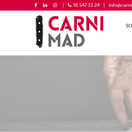
91 547 13 24
info@carn
SO