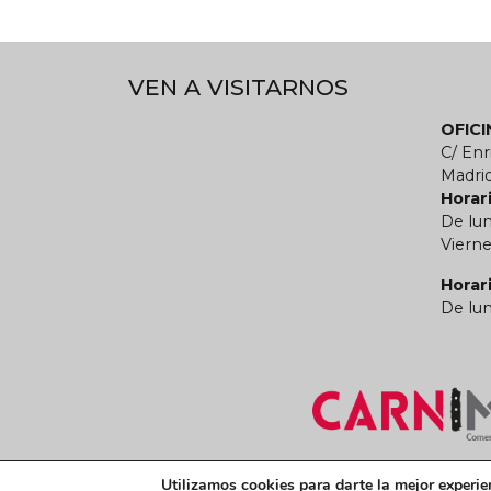
VEN A VISITARNOS
OFIC
C/ Enr
Madri
Horari
De lun
Vierne
Horar
De lun
Términos y condiciones legales
Política de
Utilizamos cookies para darte la mejor experie