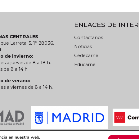
ENLACES DE INTER
INAS CENTRALES
Contáctanos
ique Larreta, 5, 1º. 28036.
Noticias
d
Cedecarne
o de invierno:
es a jueves de 8 a 18 h.
Educarne
s de 8 a 14 h.
io de verano:
es a viernes de 8 a 14 h.
 privacidad
Política de cookies
CARN
ncia en nuestra web.