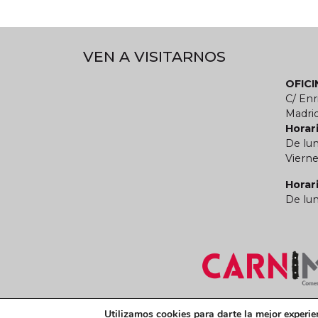
VEN A VISITARNOS
OFIC
C/ Enr
Madri
Horari
De lun
Vierne
Horar
De lun
Términos y condiciones legales
Política de
Utilizamos cookies para darte la mejor experie