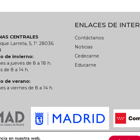
ENLACES DE INTER
INAS CENTRALES
Contáctanos
ique Larreta, 5, 1º. 28036.
Noticias
d
Cedecarne
o de invierno:
es a jueves de 8 a 18 h.
Educarne
s de 8 a 14 h.
io de verano:
es a viernes de 8 a 14 h.
 privacidad
Política de cookies
CARN
ncia en nuestra web.