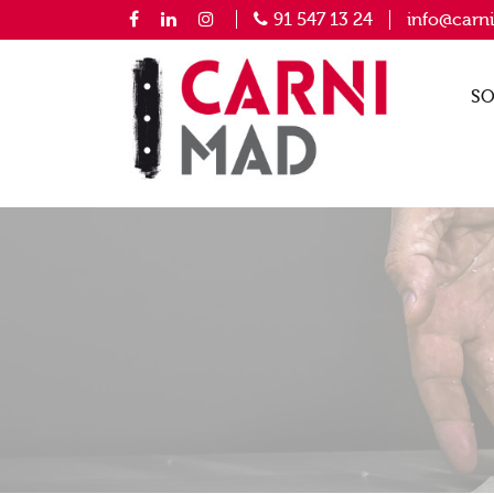
91 547 13 24
info@carn
SO