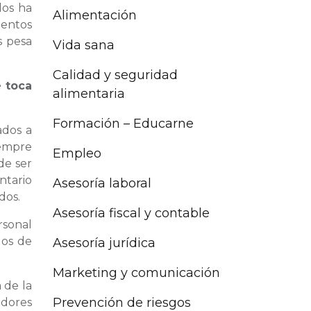
los ha
Alimentación
mentos
s pesa
Vida sana
Calidad y seguridad
e toca
alimentaria
Formación – Educarne
ados a
iempre
Empleo
de ser
ntario
Asesoría laboral
dos.
Asesoría fiscal y contable
rsonal
los de
Asesoría jurídica
Marketing y comunicación
 de la
Prevención de riesgos
edores