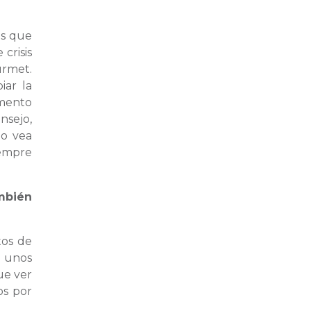
is que
crisis
urmet.
iar la
omento
nsejo,
lo vea
iempre
mbién
tos de
o unos
ue ver
os por