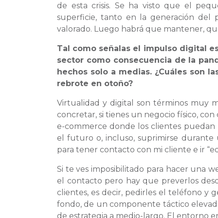
de esta crisis. Se ha visto que el pe
superficie, tanto en la generación del
valorado. Luego habrá que mantener, que
Tal como señalas el impulso digital e
sector como consecuencia de la pand
hechos solo a medias. ¿Cuáles son las 
rebrote en otoño?
Virtualidad y digital son términos muy m
concretar, si tienes un negocio físico, co
e-commerce donde los clientes puedan p
el futuro o, incluso, suprimirse duran
para tener contacto con mi cliente e ir “
Si te ves imposibilitado para hacer una 
el contacto pero hay que preverlos desde
clientes, es decir, pedirles el teléfono 
fondo, de un componente táctico elevado
de estrategia a medio-largo. El entorno er