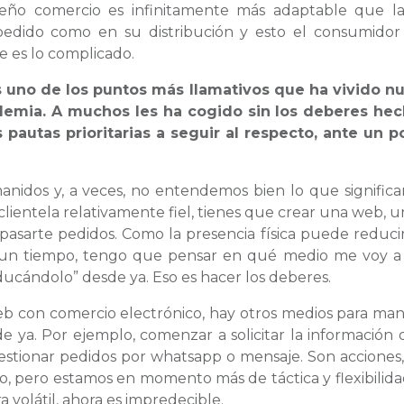
queño comercio es infinitamente más adaptable que l
 pedido como en su distribución y esto el consumidor
 es lo complicado.
s uno de los puntos más llamativos que ha vivido n
emia. A muchos les ha cogido sin los deberes hec
pautas prioritarias a seguir al respecto, ante un p
anidos y, a veces, no entendemos bien lo que significa
n clientela relativamente fiel, tienes que crear una web, u
asarte pedidos. Como la presencia física puede reduci
te un tiempo, tengo que pensar en qué medio me voy a
educándolo” desde ya. Eso es hacer los deberes.
web con comercio electrónico, hay otros medios para ma
 ya. Por ejemplo, comenzar a solicitar la información 
y gestionar pedidos por whatsapp o mensaje. Son acciones,
, pero estamos en momento más de táctica y flexibilid
a volátil, ahora es impredecible.