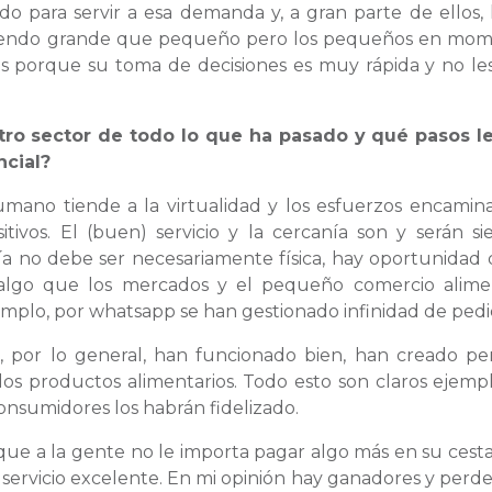
do para servir a esa demanda y, a gran parte de ellos, 
jor siendo grande que pequeño pero los pequeños en mo
 porque su toma de decisiones es muy rápida y no le
ro sector de todo lo que ha pasado y qué pasos l
ncial?
humano tiende a la virtualidad y los esfuerzos encamin
tivos. El (buen) servicio y la cercanía son y serán s
a no debe ser necesariamente física, hay oportunidad 
s algo que los mercados y el pequeño comercio alime
jemplo, por whatsapp se han gestionado infinidad de pedi
 por lo general, han funcionado bien, han creado pe
los productos alimentarios. Todo esto son claros ejemp
onsumidores los habrán fidelizado.
ue a la gente no le importa pagar algo más en su cesta
servicio excelente. En mi opinión hay ganadores y perd