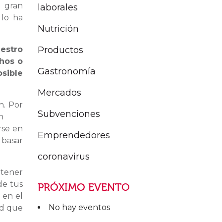
a gran
laborales
 lo ha
Nutrición
Productos
uestro
hos o
Gastronomía
osible
Mercados
n. Por
Subvenciones
n
rse en
Emprendedores
 basar
coronavirus
ntener
de tus
PRÓXIMO EVENTO
 en el
No hay eventos
ad que