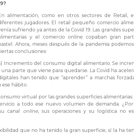
19?
En alimentación, como en otros sectores de Retail, e
diferentes jugadores. El retail pequeño comercio alime
venía sufriendo ya antes de la Covid 19. Las grandes super
alimentarias y el comercio online copaban gran par
pastel. Ahora, meses después de la pandemia podemos
ciertas conclusiones:
a) Incremento del consumo digital alimentario. Se incr
ay una parte que viene para quedarse. La Covid ha aceler
 digitales han tenido que “aprender” a marchas forzad
 ese hábito.
onsumo virtual por las grandes superficies alimentarias.
 servicio a todo ese nuevo volumen de demanda. ¿Po
 su canal
online
, sus operaciones y su logística no e
bilidad que no ha tenido la gran superficie, sí la ha ten