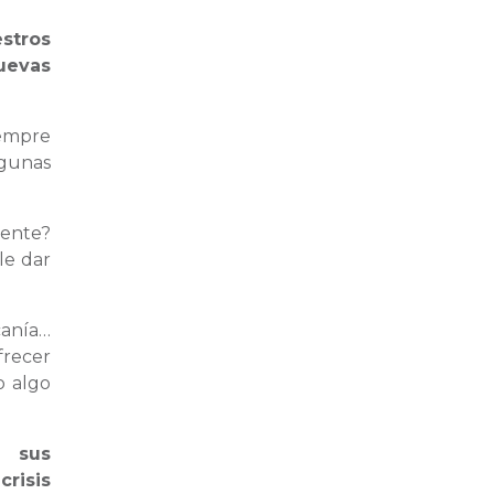
stros
uevas
iempre
lgunas
liente?
le dar
canía…
frecer
o algo
e sus
risis