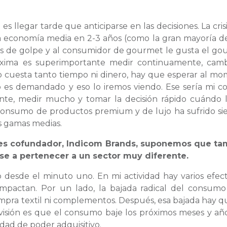
es llegar tarde que anticiparse en las decisiones. La cris
la economía media en 2-3 años (como la gran mayoría de 
res de golpe y al consumidor de gourmet le gusta el go
xima es superimportante medir continuamente, camb
 cuesta tanto tiempo ni dinero, hay que esperar al m
s demandado y eso lo iremos viendo. Ese sería mi co
te, medir mucho y tomar la decisión rápido cuándo 
l consumo de productos premium y de lujo ha sufrido s
s gamas medias.
e es cofundador, Indicom Brands, suponemos que ta
se a pertenecer a un sector muy diferente.
 desde el minuto uno. En mi actividad hay varios efec
mpactan. Por un lado, la bajada radical del consum
ompra textil ni complementos. Después, esa bajada hay q
evisión es que el consumo baje los próximos meses y añ
dad de poder adquisitivo.