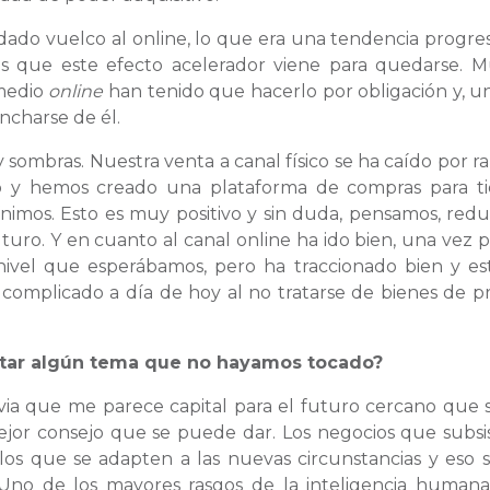
dado vuelco al online, lo que era una tendencia progres
s que este efecto acelerador viene para quedarse. 
 medio
online
han tenido que hacerlo por obligación y, u
ncharse de él.
 sombras. Nuestra venta a canal físico se ha caído por r
do y hemos creado una plataforma de compras para t
nimos. Esto es muy positivo y sin duda, pensamos, red
uturo. Y en cuanto al canal online ha ido bien, una vez 
nivel que esperábamos, pero ha traccionado bien y e
 complicado a día de hoy al no tratarse de bienes de p
tratar algún tema que no hayamos tocado?
evia que me parece capital para el futuro cercano que 
ejor consejo que se puede dar. Los negocios que subsi
 los que se adapten a las nuevas circunstancias y eso s
. Uno de los mayores rasgos de la inteligencia humana