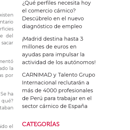
¿Qué perfiles necesita hoy
el comercio cárnico?
xisten
Descúbrelo en el nuevo
ntario
diagnóstico de empleo
ficies
te del
¡Madrid destina hasta 3
 sacar
millones de euros en
ayudas para impulsar la
ementó
actividad de los autónomos!
ado la
CARNIMAD y Talento Grupo
as por
Internacional reclutarán a
más de 4000 profesionales
 Se ha
de Perú para trabajar en el
r qué?
sector cárnico de España
staban
CATEGORÍAS
ido el