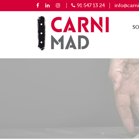
91 547 13 24
info@carn
SO