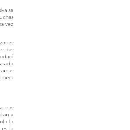
iva se
Muchas
na vez
azones
iendas
undará
pasado
stamos
rimera
se nos
stan y
olo lo
 es la