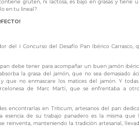
ontiene gluten, ni lactosa, es bajo en grasas y tiene u
lo en tu lineal?
RFECTO!
dor del I Concurso del Desafío Pan Ibérico Carrasco, 
 el pan debe tener para acompañar un buen jamón ibéric
 absorba la grasa del jamón, que no sea demasiado áci
y que no enmascare los matices del jamón. Y todas
arcelonesa de Marc Martí, que se enfrentaba a otro
es encontrarlas en Triticum, artesanos del pan dedic
 La esencia de su trabajo panadero es la misma que 
se reinventa, manteniendo la tradición artesanal, llevad