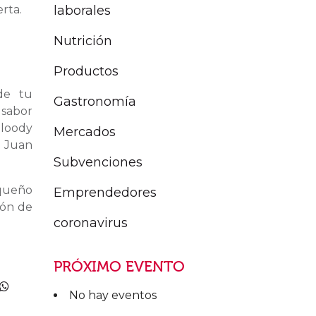
laborales
erta.
Nutrición
Productos
de tu
Gastronomía
 sabor
Bloody
Mercados
e Juan
Subvenciones
equeño
Emprendedores
ión de
coronavirus
PRÓXIMO EVENTO
No hay eventos