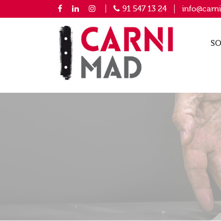
91 547 13 24
info@carn
SO