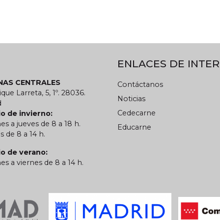
ENLACES DE INTER
INAS CENTRALES
Contáctanos
ique Larreta, 5, 1º. 28036.
Noticias
d
Cedecarne
o de invierno:
es a jueves de 8 a 18 h.
Educarne
s de 8 a 14 h.
io de verano:
es a viernes de 8 a 14 h.