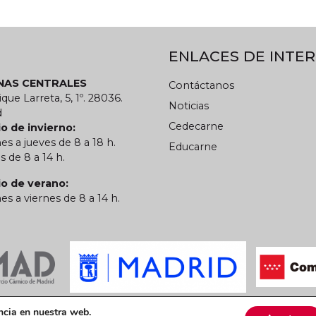
ENLACES DE INTER
INAS CENTRALES
Contáctanos
ique Larreta, 5, 1º. 28036.
Noticias
d
Cedecarne
o de invierno:
es a jueves de 8 a 18 h.
Educarne
s de 8 a 14 h.
io de verano:
es a viernes de 8 a 14 h.
 privacidad
Política de cookies
CARN
ncia en nuestra web.