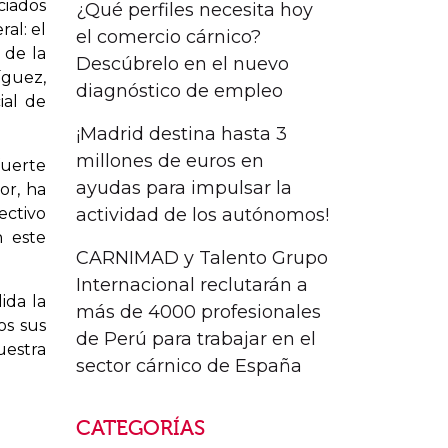
ciados
¿Qué perfiles necesita hoy
al: el
el comercio cárnico?
 de la
Descúbrelo en el nuevo
íguez,
diagnóstico de empleo
ial de
¡Madrid destina hasta 3
millones de euros en
uerte
ayudas para impulsar la
or, ha
actividad de los autónomos!
ectivo
n este
CARNIMAD y Talento Grupo
Internacional reclutarán a
ida la
más de 4000 profesionales
os sus
de Perú para trabajar en el
estra
sector cárnico de España
CATEGORÍAS