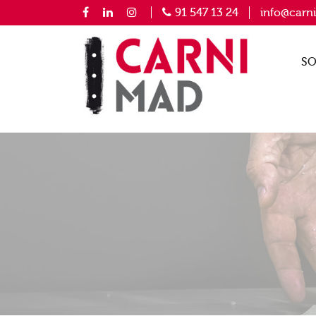
91 547 13 24
info@carn
SO