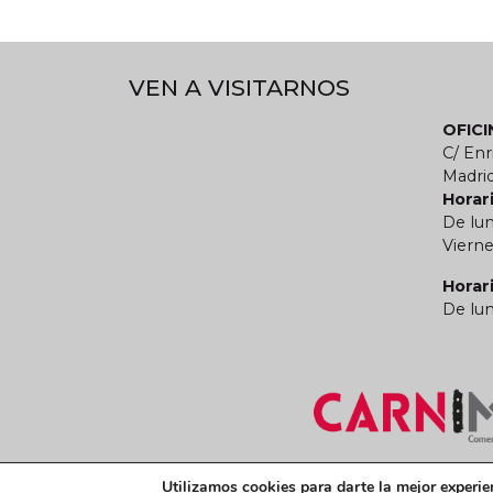
VEN A VISITARNOS
OFIC
C/ Enr
Madri
Horari
De lun
Vierne
Horar
De lun
Términos y condiciones legales
Política de
Utilizamos cookies para darte la mejor experie