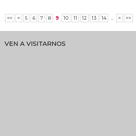
<<
<
5
6
7
8
9
10
11
12
13
14
...
>
>>
VEN A VISITARNOS