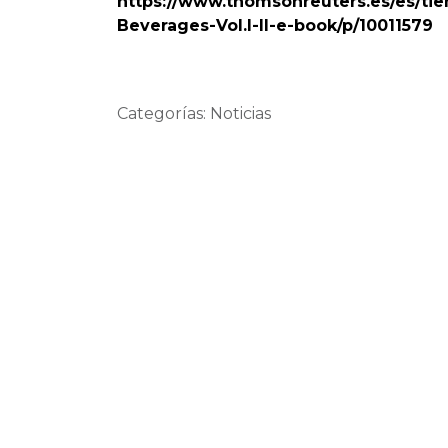
https://www.thomsonreuters.es/es/t
Beverages-Vol.I-II-e-book/p/10011579
Categorías: Noticias