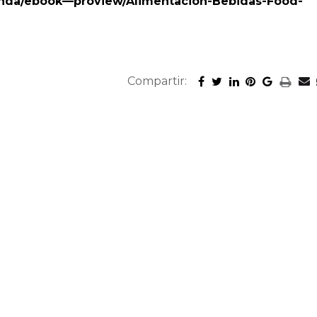
ienda/ebook—proview/Alimentacion-Bebidas-Food-
Compartir: