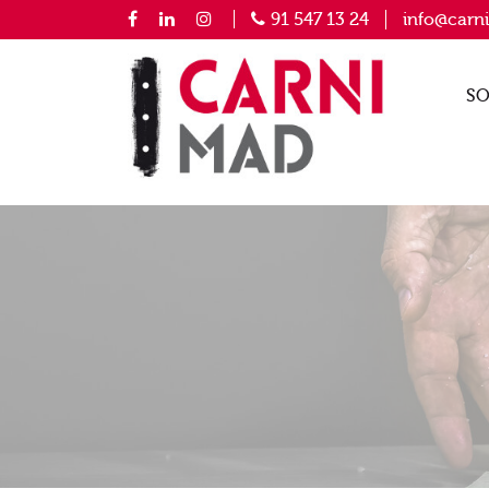
91 547 13 24
info@carn
SO