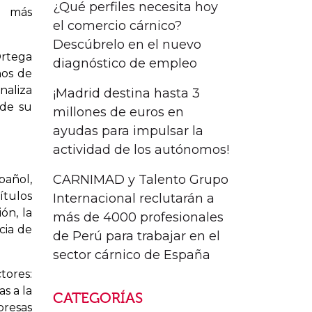
¿Qué perfiles necesita hoy
s más
el comercio cárnico?
Descúbrelo en el nuevo
Ortega
diagnóstico de empleo
nos de
naliza
¡Madrid destina hasta 3
 de su
millones de euros en
ayudas para impulsar la
actividad de los autónomos!
CARNIMAD y Talento Grupo
añol,
ítulos
Internacional reclutarán a
ón, la
más de 4000 profesionales
cia de
de Perú para trabajar en el
sector cárnico de España
tores:
s a la
CATEGORÍAS
resas