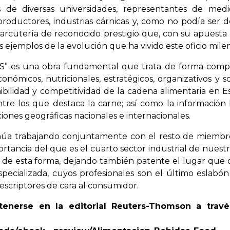
cos de diversas universidades, representantes de med
roductores, industrias cárnicas y, como no podía ser d
harcutería de reconocido prestigio que, con su apuesta 
s ejemplos de la evolución que ha vivido este oficio milen
S” es una obra fundamental que trata de forma comp
conómicos, nutricionales, estratégicos, organizativos y so
ibilidad y competitividad de la cadena alimentaria en E
tre los que destaca la carne; así como la información 
ones geográficas nacionales e internacionales.
núa trabajando conjuntamente con el resto de miembr
ortancia del que es el cuarto sector industrial de nuestr
 y de esta forma, dejando también patente el lugar que
specializada, cuyos profesionales son el último eslabón
escriptores de cara al consumidor.
enerse en la editorial Reuters-Thomson a travé