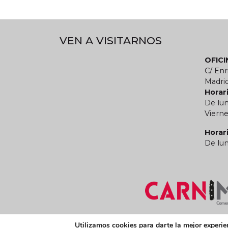
VEN A VISITARNOS
OFIC
C/ Enr
Madri
Horari
De lun
Vierne
Horar
De lun
Términos y condiciones legales
Política de
Utilizamos cookies para darte la mejor experie