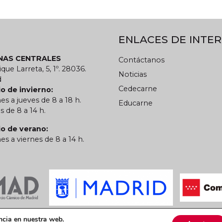
ENLACES DE INTER
INAS CENTRALES
Contáctanos
ique Larreta, 5, 1º. 28036.
Noticias
d
Cedecarne
o de invierno:
es a jueves de 8 a 18 h.
Educarne
s de 8 a 14 h.
io de verano:
es a viernes de 8 a 14 h.
 privacidad
Política de cookies
CARN
ncia en nuestra web.