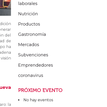
laborales
Nutrición
Productos
dición
enerar
Gastronomía
ón del
dad de
Mercados
xpo ha
cadena
Subvenciones
visión
Emprendedores
coronavirus
ueva
PRÓXIMO EVENTO
No hay eventos
ro: la