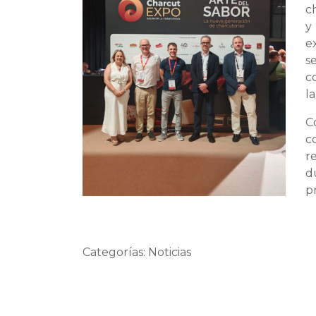
c
y
e
s
c
la
C
c
r
d
p
Categorías: Noticias