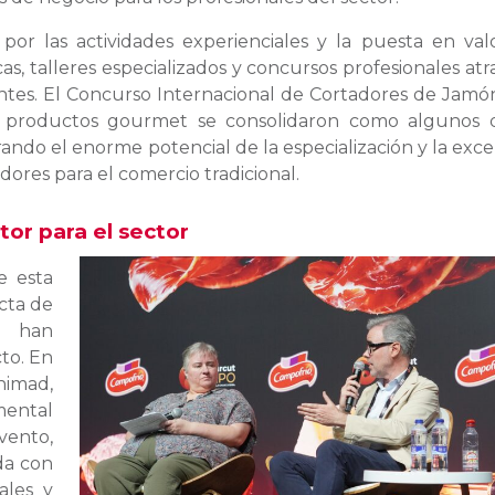
or las actividades experienciales y la puesta en val
as, talleres especializados y concursos profesionales atr
antes. El Concurso Internacional de Cortadores de Jamón
os productos gourmet se consolidaron como algunos 
ando el enorme potencial de la especialización y la exce
res para el comercio tradicional.
tor para el sector
e esta
ecta de
ue han
to. En
imad,
ental
ento,
da con
ales y