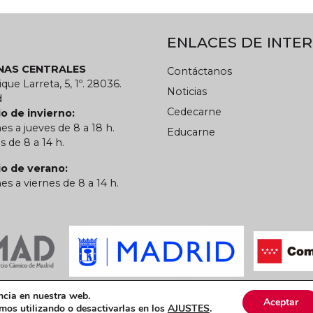
ENLACES DE INTER
INAS CENTRALES
Contáctanos
ique Larreta, 5, 1º. 28036.
Noticias
d
Cedecarne
o de invierno:
es a jueves de 8 a 18 h.
Educarne
s de 8 a 14 h.
io de verano:
es a viernes de 8 a 14 h.
 privacidad
Política de cookies
CARN
ncia en nuestra web.
Aceptar
os utilizando o desactivarlas en los
AJUSTES
.