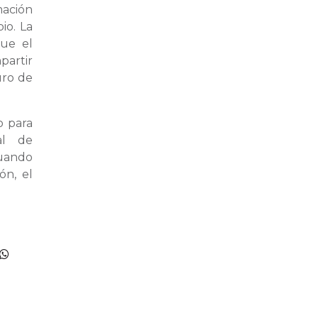
mación
io. La
que el
artir
uro de
o para
al de
tuando
ón, el