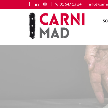
91 547 13 24
info@carn
SO