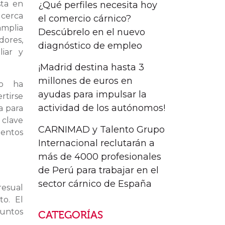
sta en
¿Qué perfiles necesita hoy
 cerca
el comercio cárnico?
mplia
Descúbrelo en el nuevo
dores,
diagnóstico de empleo
liar y
¡Madrid destina hasta 3
millones de euros en
to ha
ayudas para impulsar la
rtirse
actividad de los autónomos!
a para
 clave
CARNIMAD y Talento Grupo
ientos
Internacional reclutarán a
más de 4000 profesionales
de Perú para trabajar en el
sector cárnico de España
resual
to. El
puntos
CATEGORÍAS