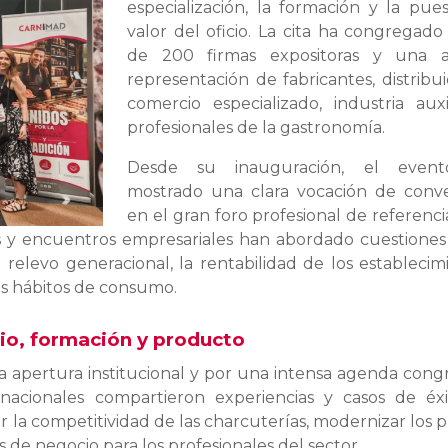
especialización, la formación y la pue
valor del oficio. La cita ha congregado
de 200 firmas expositoras y una a
representación de fabricantes, distribui
comercio especializado, industria auxi
profesionales de la gastronomía.
Desde su inauguración, el even
mostrado una clara vocación de conve
en el gran foro profesional de referenci
as y encuentros empresariales han abordado cuestiones
l relevo generacional, la rentabilidad de los establecim
os hábitos de consumo.
io, formación y producto
a apertura institucional y por una intensa agenda cong
nacionales compartieron experiencias y casos de éxi
 la competitividad de las charcuterías, modernizar los 
de negocio para los profesionales del sector.