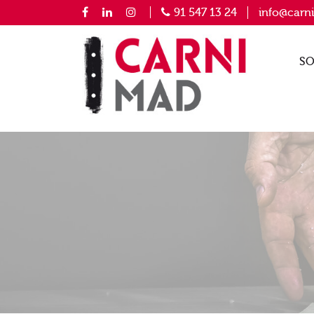
91 547 13 24
info@carn
SO