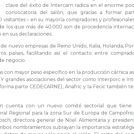
clave del éxito de Intercarn radica en el enorme po
convocatoria del salón, que gracias a formar pa
0 visitantes – en su mayoría compradores y profesionales
-, de los que más de 40.000 son de procedencia internaci
 en sus declaraciones.
 de nuevo empresas de Reino Unido, Italia, Holanda, Por
os países, facilitando así el contacto entre comprad
de negocio.
con mayor peso específico en la producción cárnica asi
 Y grandes asociaciones del sector como Interporc e Int
e forma parte CEDECARNE), Anafric y la Fecic también t
carn cuenta con un nuevo comité sectorial que tien
neral Regional para la zona Sur de Europa de Campofri
sch, directora general de Noel Alimentaria y presiden
mbos nombramientos subrayan la importancia estratégi