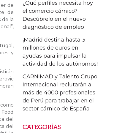
¿Qué perfiles necesita hoy
der de
el comercio cárnico?
rte de
Descúbrelo en el nuevo
 de la
diagnóstico de empleo
onal”,
¡Madrid destina hasta 3
tugal,
millones de euros en
ores y
ayudas para impulsar la
actividad de los autónomos!
stirán
CARNIMAD y Talento Grupo
erovic
Internacional reclutarán a
endrán
más de 4000 profesionales
de Perú para trabajar en el
e como
sector cárnico de España
o Food
ta del
CATEGORÍAS
ca del