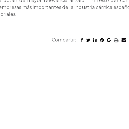
y dotan de mayor relevancia al salón. El resto del com
empresas más importantes de la industria cárnica español
oriales.
Compartir: