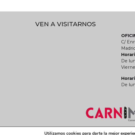
VEN A VISITARNOS
OFIC
C/ Enr
Madri
Horari
De lun
Vierne
Horar
De lun
Términos y condiciones legales
Política de
Utilizamos cookies para darte la mejor experie