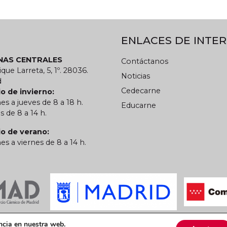
ENLACES DE INTER
INAS CENTRALES
Contáctanos
ique Larreta, 5, 1º. 28036.
Noticias
d
Cedecarne
o de invierno:
es a jueves de 8 a 18 h.
Educarne
s de 8 a 14 h.
io de verano:
es a viernes de 8 a 14 h.
 privacidad
Política de cookies
CARN
ncia en nuestra web.