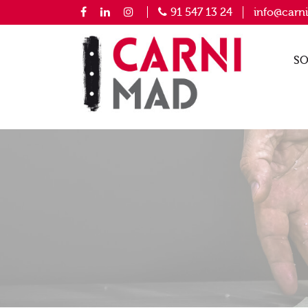
91 547 13 24
info@carn
SO