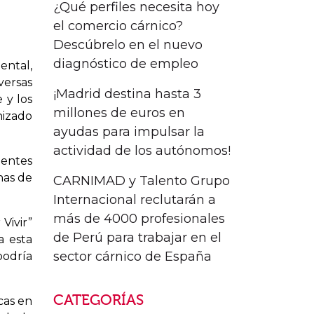
¿Qué perfiles necesita hoy
el comercio cárnico?
Descúbrelo en el nuevo
diagnóstico de empleo
ntal,
versas
¡Madrid destina hasta 3
 y los
millones de euros en
nizado
ayudas para impulsar la
actividad de los autónomos!
ientes
nas de
CARNIMAD y Talento Grupo
Internacional reclutarán a
más de 4000 profesionales
Vivir”
de Perú para trabajar en el
a esta
sector cárnico de España
podría
CATEGORÍAS
cas en