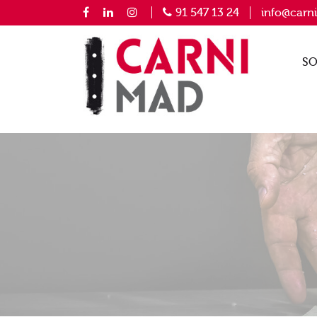
91 547 13 24
info@carn
SO