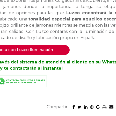
es de exponer los jamones. Colgados al descubierto, env
a jamones donde la importancia la tenga su etiqu
nidad de opciones para las que
Luzco encontrará la 
fabricado una
tonalidad especial para aquellos esce
 rojizo brillante de jamones mientras se mezcla con las ve
ran calidad. Con Luzco contarás con la iluminación de
cado de diseño y fabricación propia en España.
cta con Luzco Iluminación
ravés del sistema de atención al cliente en su What
y te contactarán al instante!
Compartir: