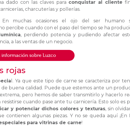
ha dado con las claves para
conquistar al cliente
fi
carnicerías, charcuterías y pollerías.
En muchas ocasiones el ojo del ser humano 
no percibe cuando con el paso del tiempo se ha produc
lumínica
, perdiendo potencia y pudiendo afectar est
cia, a las ventas de un negocio.
 información sobre Luzco
s rojas
pecia
l. Ya que este tipo de carne se caracteriza por te
 de buena calidad. Puede que estemos ante un produ
extrema, pero hemos de saber transmitirlo y hacerlo re
resistirse cuando pase ante tu carnicería. Esto solo es p
icar y potenciar dichos colores y texturas
, sin olvid
que contienen algunas piezas. Y no se queda aquí ¡En
especiales para vitrinas de carne
!