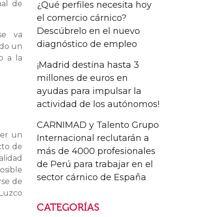
nal de
¿Qué perfiles necesita hoy
el comercio cárnico?
Descúbrelo en el nuevo
se va
diagnóstico de empleo
ido un
o a la
¡Madrid destina hasta 3
millones de euros en
ayudas para impulsar la
actividad de los autónomos!
CARNIMAD y Talento Grupo
ner un
Internacional reclutarán a
cto de
más de 4000 profesionales
alidad
de Perú para trabajar en el
osible
sector cárnico de España
arse de
 Luzco
CATEGORÍAS