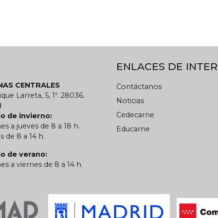
ENLACES DE INTER
INAS CENTRALES
Contáctanos
ique Larreta, 5, 1º. 28036.
Noticias
d
Cedecarne
o de invierno:
es a jueves de 8 a 18 h.
Educarne
s de 8 a 14 h.
io de verano:
es a viernes de 8 a 14 h.