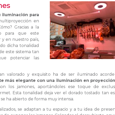
nes
en
iluminación para
multiproyección en
Cómo? Gracias a la
do para que este
 y en nuestro país,
do dicha tonalidad
de este sistema tan
gue potenciar las
 valorado y exquisito ha de ser iluminado acorde
te más elegante con una iluminación en proyecció
n los jamones, aportándoles ese toque de exclusi
rmet. Esta tonalidad deja ver el dorado tostado tan es
se ha abierto de forma muy intensa.
lizados, se adaptan a tu espacio y a tu idea de presen