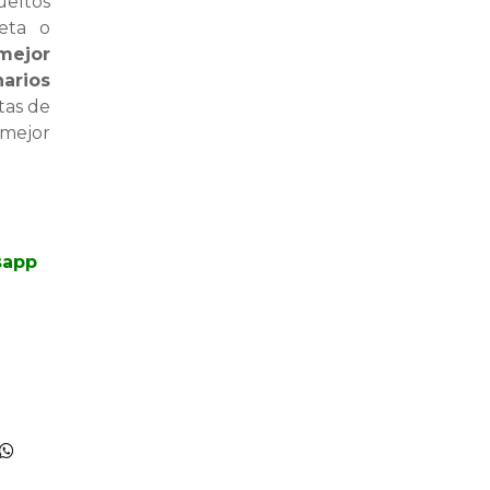
ueltos
eta o
mejor
narios
tas de
 mejor
sapp