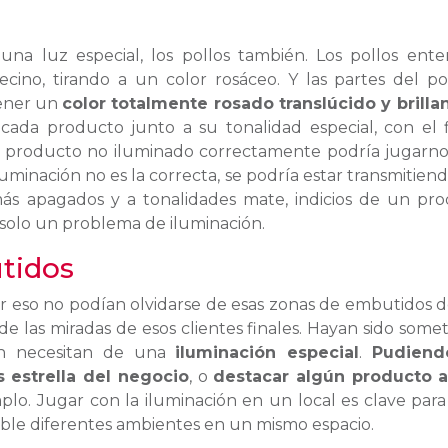
una luz especial, los pollos también. Los pollos ente
cino, tirando a un color rosáceo. Y las partes del po
tener un
color totalmente rosado translúcido y brilla
cada producto junto a su tonalidad especial, con el 
n producto no iluminado correctamente podría jugarn
iluminación no es la correcta, se podría estar transmitien
ás apagados y a tonalidades mate, indicios de un pr
 solo un problema de iluminación.
tidos
or eso no podían olvidarse de esas zonas de embutidos 
e las miradas de esos clientes finales. Hayan sido somet
én necesitan de una
iluminación especial
.
Pudiend
 estrella del negocio
, o
destacar algún producto a
lo. Jugar con la iluminación en un local es clave para
sible diferentes ambientes en un mismo espacio.