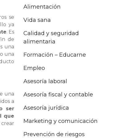
Alimentación
ros se
Vida sana
llo ya
nte
. Es
Calidad y seguridad
fin de
alimentaria
os una
do una
Formación – Educarne
oducto
Empleo
Asesoría laboral
de una
Asesoría fiscal y contable
idos a
Asesoría jurídica
o ser
l que
Marketing y comunicación
 crear
Prevención de riesgos