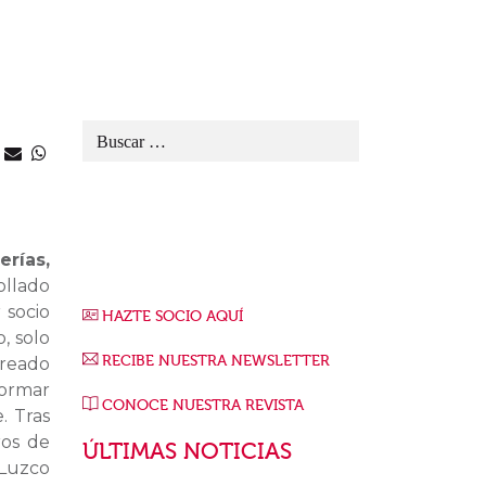
erías,
ollado
 socio
HAZTE SOCIO AQUÍ
, solo
RECIBE NUESTRA NEWSLETTER
reado
formar
CONOCE NUESTRA REVISTA
. Tras
ros de
ÚLTIMAS NOTICIAS
 Luzco