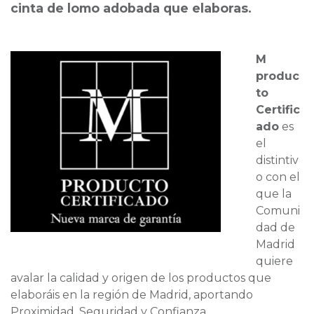
cinta de lomo adobada que elaboras.
M
produc
to
Certific
ado
es
el
distintiv
o con el
que la
Comuni
dad de
Madrid
quiere
avalar la calidad y origen de los productos que
elaboráis en la región de Madrid, aportando
Proximidad, Seguridad y Confianza.