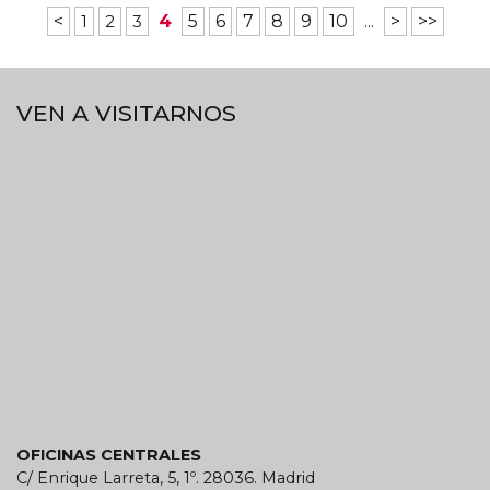
<
1
2
3
4
5
6
7
8
9
10
...
>
>>
VEN A VISITARNOS
OFICINAS CENTRALES
C/ Enrique Larreta, 5, 1º. 28036. Madrid