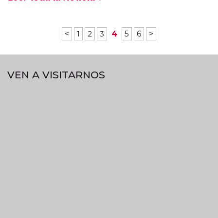
<
1
2
3
4
5
6
>
VEN A VISITARNOS