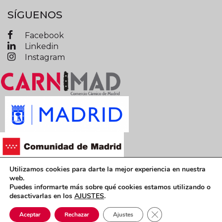
SÍGUENOS
Facebook
Linkedin
Instagram
Utilizamos cookies para darte la mejor experiencia en nuestra
Términos y condiciones legales
web.
Puedes informarte más sobre qué cookies estamos utilizando o
Política de privacidad
Política de cookies
desactivarlas en los
AJUSTES
.
CARNIMAD © 2019 Todos los derechos reservados
Cerrar el banner de 
Aceptar
Rechazar
Ajustes