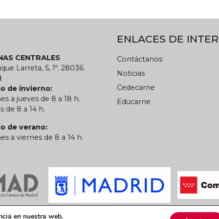
ENLACES DE INTER
INAS CENTRALES
Contáctanos
ique Larreta, 5, 1º. 28036.
Noticias
d
Cedecarne
o de invierno:
es a jueves de 8 a 18 h.
Educarne
s de 8 a 14 h.
io de verano:
es a viernes de 8 a 14 h.
 privacidad
Política de cookies
CARN
ncia en nuestra web.