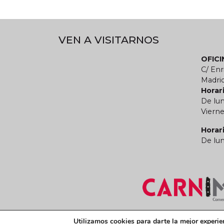
VEN A VISITARNOS
OFIC
C/ Enr
Madri
Horari
De lun
Vierne
Horar
De lun
Términos y condiciones legales
Política de
Utilizamos cookies para darte la mejor experie