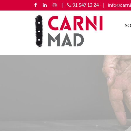
91 547 13 24
info@carn
SO