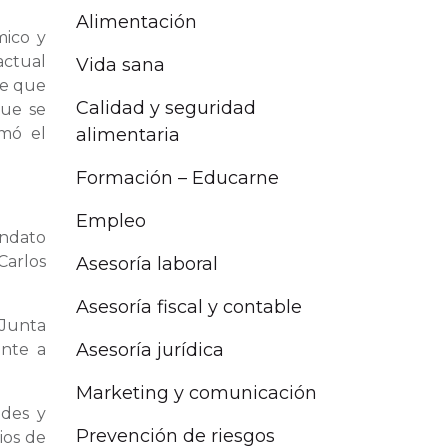
Alimentación
mico y
actual
Vida sana
de que
Calidad y seguridad
que se
alimentaria
rmó el
Formación – Educarne
Empleo
andato
Carlos
Asesoría laboral
Asesoría fiscal y contable
 Junta
Asesoría jurídica
ente a
Marketing y comunicación
udes y
Prevención de riesgos
ios de