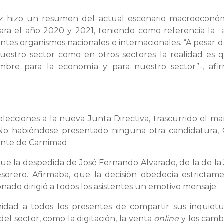
ez hizo un resumen del actual escenario macroeconó
ara el año 2020 y 2021, teniendo como referencia la 
ferentes organismos nacionales e internacionales. “A pesar 
nuestro sector como en otros sectores la realidad es 
bre para la economía y para nuestro sector”-, afi
lecciones a la nueva Junta Directiva, trascurrido el m
. No habiéndose presentado ninguna otra candidatura, 
ente de Carnimad.
ue la despedida de José Fernando Alvarado, de la de la
orero. Afirmaba, que la decisión obedecía estrictam
nado dirigió a todos los asistentes un emotivo mensaje.
idad a todos los presentes de compartir sus inquiet
del sector, como la digitación, la venta
online
y los camb