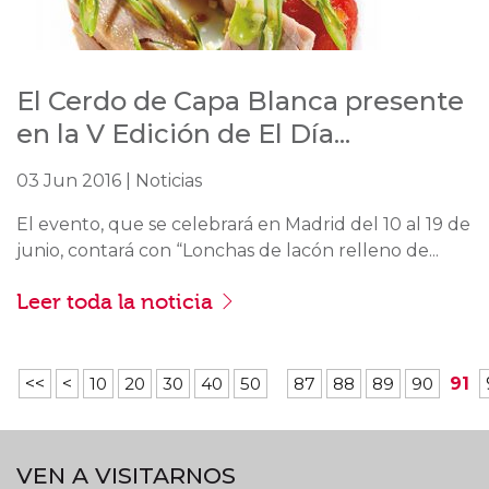
El Cerdo de Capa Blanca presente
en la V Edición de El Día...
03 Jun 2016 | Noticias
El evento, que se celebrará en Madrid del 10 al 19 de
junio, contará con “Lonchas de lacón relleno de...
Leer toda la noticia
<<
<
10
20
30
40
50
87
88
89
90
91
VEN A VISITARNOS