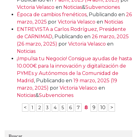
Victoria Velasco
en
Noticias
&
Subvenciones
Época de cambios frenéticos
,
Publicando en
26
marzo, 2025
por
Victoria Velasco
en
Noticias
ENTREVISTA a Carlos Rodríguez, Presidente
de CARNIMAD
,
Publicando en
26 marzo, 2025
(26 marzo, 2025)
por
Victoria Velasco
en
Noticias
¡Impulsa tu Negocio! Consigue ayudas de hasta
10.000€ para la innovación y digitalización de
PYMEs y Autónomos de la Comunidad de
Madrid
,
Publicando en
19 marzo, 2025
(19
marzo, 2025)
por
Victoria Velasco
en
Noticias
&
Subvenciones
<
1
2
3
4
5
6
7
8
9
10
>