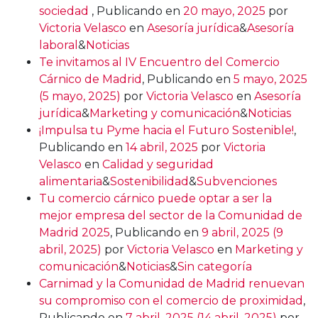
sociedad
,
Publicando en
20 mayo, 2025
por
Victoria Velasco
en
Asesoría jurídica
&
Asesoría
laboral
&
Noticias
Te invitamos al IV Encuentro del Comercio
Cárnico de Madrid
,
Publicando en
5 mayo, 2025
(5 mayo, 2025)
por
Victoria Velasco
en
Asesoría
jurídica
&
Marketing y comunicación
&
Noticias
¡Impulsa tu Pyme hacia el Futuro Sostenible!
,
Publicando en
14 abril, 2025
por
Victoria
Velasco
en
Calidad y seguridad
alimentaria
&
Sostenibilidad
&
Subvenciones
Tu comercio cárnico puede optar a ser la
mejor empresa del sector de la Comunidad de
Madrid 2025
,
Publicando en
9 abril, 2025
(9
abril, 2025)
por
Victoria Velasco
en
Marketing y
comunicación
&
Noticias
&
Sin categoría
Carnimad y la Comunidad de Madrid renuevan
su compromiso con el comercio de proximidad
,
Publicando en
7 abril, 2025
(14 abril, 2025)
por