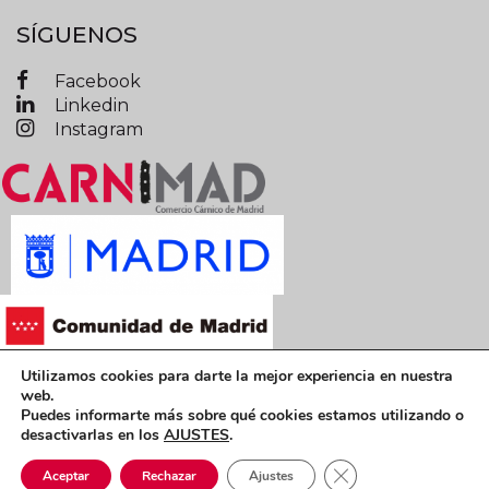
SÍGUENOS
Facebook
Linkedin
Instagram
Utilizamos cookies para darte la mejor experiencia en nuestra
Términos y condiciones legales
web.
Puedes informarte más sobre qué cookies estamos utilizando o
Política de privacidad
Política de cookies
desactivarlas en los
AJUSTES
.
CARNIMAD © 2019 Todos los derechos reservados
Cerrar el banner de 
Aceptar
Rechazar
Ajustes