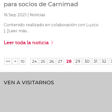
para socios de Carnimad
16 Sep 2021 | Noticias
Contenido realizado en colaboración con Luzco
[...]Leer más...
Leer toda la noticia
<<
<
10
24
25
26
27
28
29
30
31
32
VEN A VISITARNOS